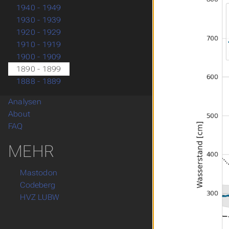
1940 - 1949
1930 - 1939
1920 - 1929
1910 - 1919
1900 - 1909
1890 - 1899
1888 - 1889
Analysen
About
FAQ
MEHR
Mastodon
Codeberg
HVZ LUBW