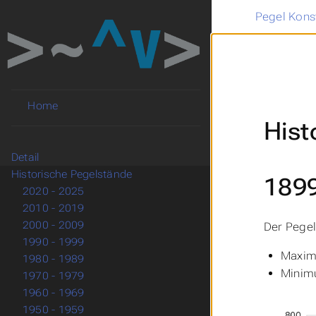
Pegel Kons
Home
Hist
Detail
Historische Pegelstände
189
2020 - 2025
2010 - 2019
2000 - 2009
Der Pegel
1990 - 1999
Maxim
1980 - 1989
Minimu
1970 - 1979
1960 - 1969
1950 - 1959