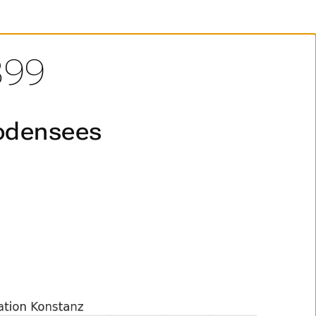
899
Bodensees