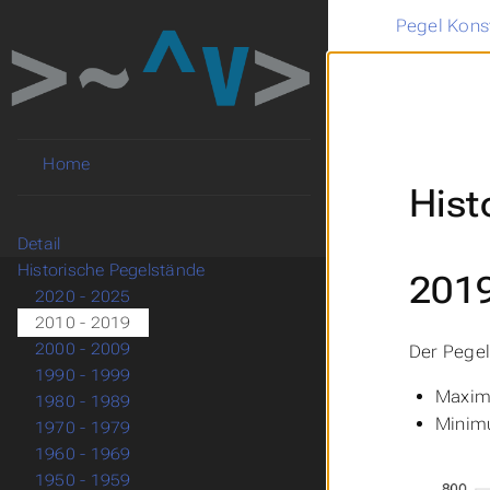
Pegel Kons
Home
Hist
Detail
Historische Pegelstände
201
2020 - 2025
2010 - 2019
2000 - 2009
Der Pegel
1990 - 1999
Maxim
1980 - 1989
Minimu
1970 - 1979
1960 - 1969
1950 - 1959