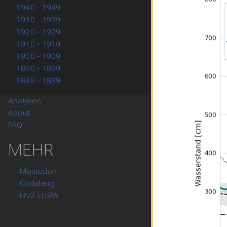
1940 - 1949
1930 - 1939
1920 - 1929
1910 - 1919
1900 - 1909
1890 - 1899
1888 - 1889
Analysen
About
FAQ
MEHR
Mastodon
Codeberg
HVZ LUBW