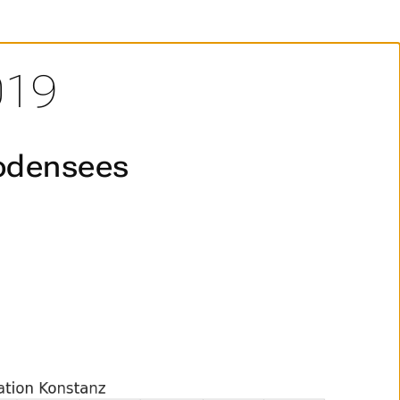
019
Bodensees